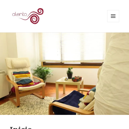
MENÚ
Y
Alento Psicoterapia
WIDGETS