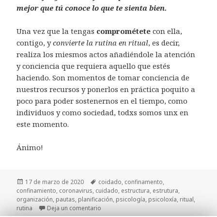
mejor que tú conoce lo que te sienta bien.
Una vez que la tengas
comprométete
con ella,
contigo, y
convierte la rutina en ritual
, es decir,
realiza los miesmos actos añadiéndole la atención
y conciencia que requiera aquello que estés
haciendo. Son momentos de tomar conciencia de
nuestros recursos y ponerlos en práctica poquito a
poco para poder sostenernos en el tiempo, como
individuos y como sociedad, todxs somos unx en
este momento.
Ánimo!
Publicado
Etiquetas
17 de marzo de 2020
coidado
,
confinamento
,
el
confinamiento
,
coronavirus
,
cuidado
,
estructura
,
estrutura
,
organización
,
pautas
,
planificación
,
psicología
,
psicoloxía
,
ritual
,
en Estructurándonos para un confinamien
rutina
Deja un comentario