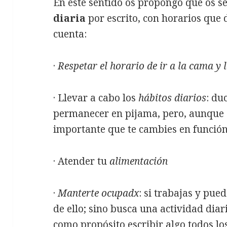
En este sentido os propongo que os se
diaria
por escrito, con horarios que 
cuenta:
·
Respetar el horario de ir a la cama y 
· Llevar a cabo los
hábitos diarios
: du
permanecer en pijama, pero, aunque 
importante que te cambies en función d
· Atender tu
alimentación
·
Manterte ocupadx
: si trabajas y pue
de ello; sino busca una actividad diar
como propósito escribir algo todos los