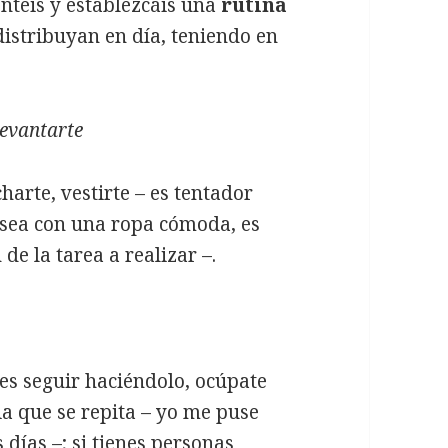
ntéis y establezcáis una
rutina
distribuyan en día, teniendo en
levantarte
charte, vestirte – es tentador
sea con una ropa cómoda, es
e la tarea a realizar –.
des seguir haciéndolo, ocúpate
ia que se repita – yo me puse
 días –; si tienes personas