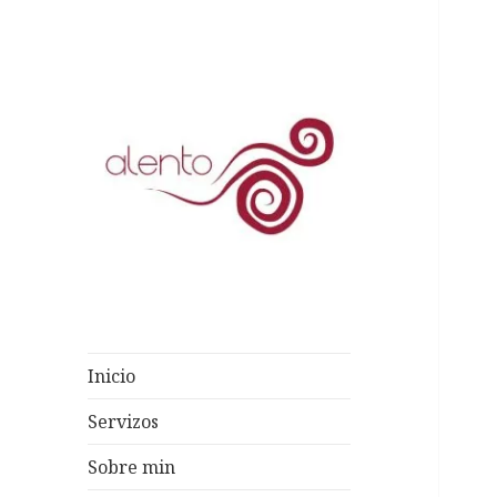
Outro sitio WordPress máis
Alento
Psicoterapia
Inicio
Servizos
Sobre min