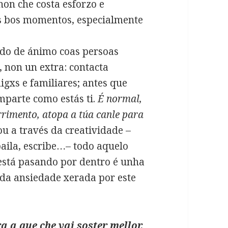
non che costa esforzo e
os bos momentos, especialmente
ado de ánimo coas persoas
 non un extra: contacta
igxs e familiares; antes que
mparte como estás ti.
É normal,
rrimento, atopa a túa canle para
ou a través da creatividade –
baila, escribe…– todo aquelo
está pasando por dentro é unha
 da ansiedade xerada por este
 a que che vai soster mellor,