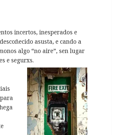
ntos incertos, inesperados e
 descoñecido asusta, e cando a
onos algo “no aire”, sen lugar
es e segurxs.
iais
 para
chega
e
te