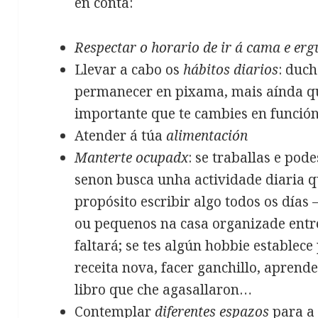
en conta:
Respectar o horario de ir á cama e erg
Llevar a cabo os
hábitos diarios
: duch
permanecer en pixama, mais aínda q
importante que te cambies en función 
Atender á túa
alimentación
Manterte ocupadx
: se traballas e pod
senon busca unha actividade diaria qu
propósito escribir algo todos os días
ou pequenos na casa organizade entre
faltará; se tes algún hobbie establec
receita nova, facer ganchillo, aprende
libro que che agasallaron…
Contemplar
diferentes espazos
para a 