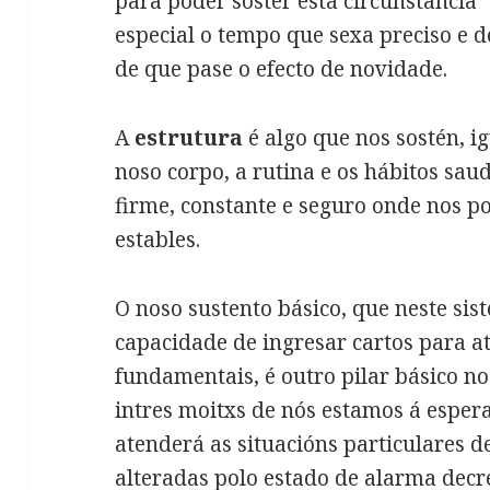
para poder soster esta circunstancia
especial o tempo que sexa preciso e d
de que pase o efecto de novidade.
A
estrutura
é algo que nos sostén, i
noso corpo, a rutina e os hábitos sa
firme, constante e seguro onde nos 
estables.
O noso sustento básico, que neste sis
capacidade de ingresar cartos para a
fundamentais, é outro pilar básico n
intres moitxs de nós estamos á esper
atenderá as situacións particulares d
alteradas polo estado de alarma dec