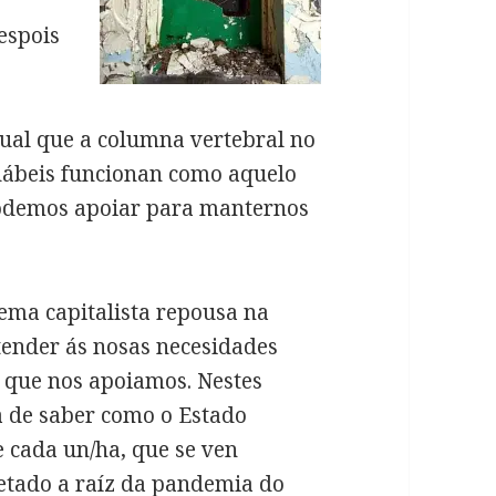
espois
gual que a columna vertebral no
udábeis funcionan como aquelo
podemos apoiar para manternos
tema capitalista repousa na
tender ás nosas necesidades
o que nos apoiamos. Nestes
a de saber como o Estado
e cada un/ha, que se ven
retado a raíz da pandemia do